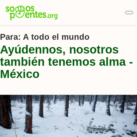
Ir
al
contenido
principal
Para:
A todo el mundo
Ayúdennos, nosotros
también tenemos alma -
México