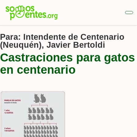
Ir
al
contenido
principal
Para:
Intendente de Centenario
(Neuquén), Javier Bertoldi
Castraciones para gatos
en centenario