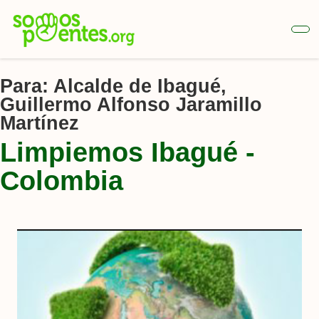
Ir
al
contenido
principal
Para:
Alcalde de Ibagué,
Guillermo Alfonso Jaramillo
Martínez
Limpiemos Ibagué -
Colombia