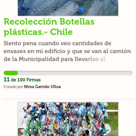
Recolección Botellas
plásticas.- Chile
Siento pena cuando veo cantidades de
envases en mi edificio y que se van al camión
de la Municipalidad para llevarlos al
vertedero Municipal e imagino esas
cantidades de plásticos y vidrios pasando
11
de
100
Firmas
años en su estado normal.
Nirza Garrido Ulloa
Creado por