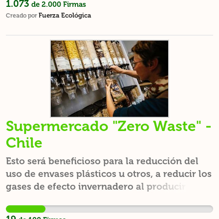
1.073
de
2.000
Firmas
general. Es momentos de tomar conciencia,
Fuerza Ecológica
Creado por
limpiar, no ensuciar y reciclar dejando un
lugar mejor a las futuras generaciones.
Supermercado "Zero Waste" -
Chile
Esto será beneficioso para la reducción del
uso de envases plásticos u otros, a reducir los
gases de efecto invernadero al producir estos
materiales y el daño que le hará al
ecosistema posteriormente.