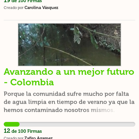
19
de
100
Firmas
Carolina Vásquez
Creado por
Avanzando a un mejor futuro
- Colombia
Porque la comunidad sufre mucho por falta
de agua limpia en tiempo de verano ya que la
hemos contaminado nosotros mismos.
12
de
100
Firmas
Zafiro Agamez
Creado por