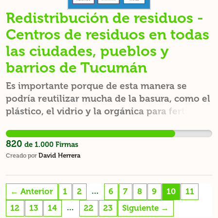
Redistribución de residuos -
Centros de residuos en todas
las ciudades, pueblos y
barrios de Tucumán
Es importante porque de esta manera se
podría reutilizar mucha de la basura, como el
plástico, el vidrio y la orgánica para fertilizar
y no habría tantos basurales y se podrían
crear cooperativas, más mano de obra.
820
de
1.000
Firmas
David Herrera
Creado por
…
← Anterior
1
2
6
7
8
9
10
11
…
12
13
14
22
23
Siguiente →