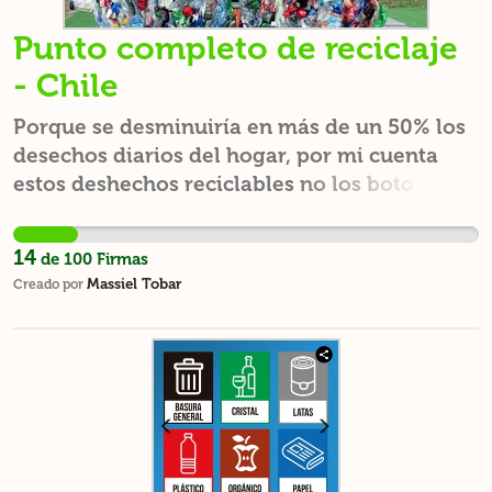
Punto completo de reciclaje
- Chile
Porque se desminuiría en más de un 50% los
desechos diarios del hogar, por mi cuenta
estos deshechos reciclables no los boto en la
basura, pero tengo el problema de que se van
acumulando mucho en mi pequeño
14
de
100
Firmas
departamento.
Massiel Tobar
Creado por