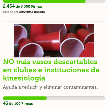
2.454
de
3.000
Firmas
Albertina Rosado
Creado por
NO más vasos descartables
en clubes e instituciones de
kinesiología
Ayuda a reducir y eliminar contaminantes.
43
de
100
Firmas