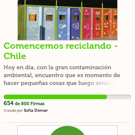
Comencemos reciclando -
Chile
Hoy en día, con la gran contaminación
ambiental, encuentro que es momento de
hacer pequeñas cosas que luego serán grades
cambios. A muchos de mi comunidad les
gustaría reciclar o muchos reciclan, pero se
654
de
800
Firmas
quejan de que no hay puntos limpios o
Sofía Dörner
Creado por
puntos de reciclaje cerca para poder llevarlo,
por ello debemos poner una mayor cantidad
de éstos, para que esto no sea un freno para