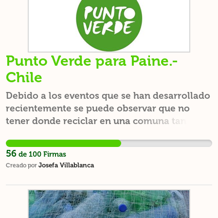
los que les gustaría ayudar. Por favor, firmen
y compartan esta campaña.
Punto Verde para Paine.-
Chile
Debido a los eventos que se han desarrollado
recientemente se puede observar que no
tener donde reciclar en una comuna tan
amplia y lejana de la centralizada capital
como Paine es contraproducente para el
56
de
100
Firmas
medio ambiente y para gente consciente
Josefa Villablanca
Creado por
sobre este que desea reciclar y se le dificulta
por esta condición. Por otra parte la
presencia de una autoridad con conciencia
ambiental serviría para crear conciencia