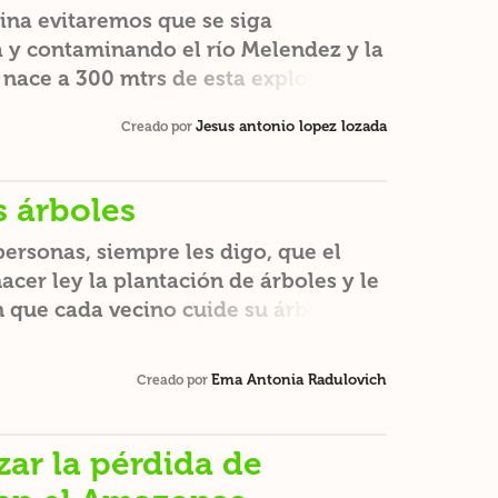
mina evitaremos que se siga
 y contaminando el río Melendez y la
nace a 300 mtrs de esta explotación
ue viven junto a la mina donde se
Jesus antonio lopez lozada
Creado por
eres embarazadas y ancianos se ven
a flora y fauna de esta zona
gro la vida del sector.
 árboles
ersonas, siempre les digo, que el
cer ley la plantación de árboles y le
n que cada vecino cuide su árbol. De
ía una multa porque así tomaría
un árbol ayuda a mantener limpio el
Ema Antonia Radulovich
Creado por
ada vereda tendría que tener dos
ncho del lugar, si pasara un
, Bernal y Solano, verían la falta de
zar la pérdida de