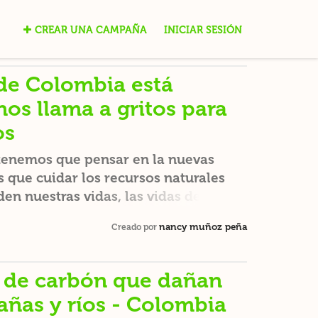
CREAR UNA CAMPAÑA
INICIAR SESIÓN
 de Colombia está
os llama a gritos para
os
tenemos que pensar en la nuevas
que cuidar los recursos naturales
en nuestras vidas, las vidas de
es, de especies de flora y fauna y
nancy muñoz peña
Creado por
AGUA, que es vida. Sin agua no hay
 de carbón que dañan
añas y ríos - Colombia