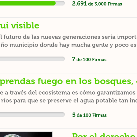
2.691
ellos pierden sus hogar
de
3.000
Firmas
abastecen con agua pr
por que el bosque se 
Santander y 33 en Nor
morir o simplemente no
total de 2.3 Mio. de p
ui visible
no es comida debido a
desde Santurbán es el 
hábitat. Por favor, fi
l futuro de las nuevas generaciones sería import
Maracaibo en Venezuel
redes.
ño municipio donde hay mucha gente y poco es
posee una alta riqueza 
paisajes andinos poten
7
de
100
Firmas
prendas fuego en los bosques, 
e a través del ecosistema es cómo garantizamos
 ríos para que se preserve el agua potable tan in
5
de
100
Firmas
Por el derecho 