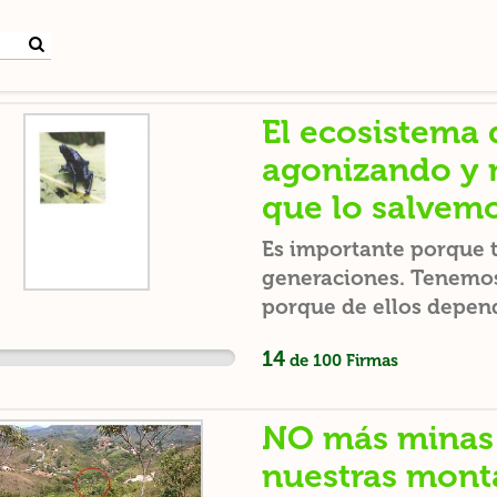
El ecosistema
agonizando y n
que lo salvem
Es importante porque 
generaciones. Tenemos 
porque de ellos depend
muchas especies animal
14
de
100
Firmas
algo para resaltar EL 
vida.
NO más minas
nuestras mont