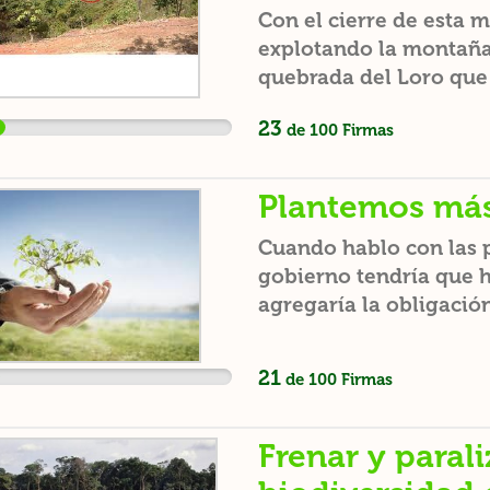
Con el cierre de esta 
explotando la montaña
quebrada del Loro que 
minera. Las familias q
23
de
100
Firmas
encuentran niños, muj
afectadas, además de l
montañosa. Está en peli
Plantemos más
Cuando hablo con las p
gobierno tendría que ha
agregaría la obligació
no hacerlo, les cobrar
conciencia de por qué 
21
de
100
Firmas
oxígeno de una casa. C
árboles, depende del a
helicóptero por Quilmes
Frenar y parali
árboles que hay.