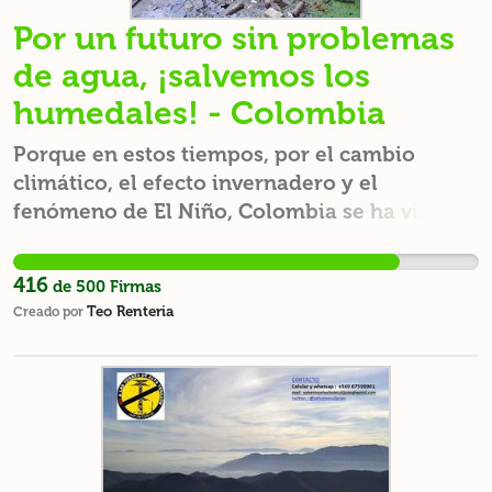
Por un futuro sin problemas
de agua, ¡salvemos los
humedales! - Colombia
Porque en estos tiempos, por el cambio
climático, el efecto invernadero y el
fenómeno de El Niño, Colombia se ha visto
sumergida en una desenfrenada ola de
sequía y los principales principales ríos y
416
de
500
Firmas
ciénagas del país están viviendo los afluentes
Teo Renteria
Creado por
más bajos de su historia. Entonces, es ahí
donde se hace de suprema importancia la
preservación, recuperación y manejo de los
humedales, ya que estos además de ser
depósitos permanentes de agua, sirven de
hábitat para una inmensa biodiversidad