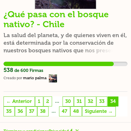
¿Qué pasa con el bosque
nativo? - Chile
La salud del planeta, y de quienes viven en él,
está determinada por la conservación de
nuestros bosques nativos que nos presentan
flora medicinal y fauna importante para
sustentabilidad de la región y del país. La
538
de
600
Firmas
protección de las vertientes, esteros, ríos y
mario palma
Creado por
lagos, purifican nuestro aire y son
marcadores eficientes en la medición de
partículas ambientales nocivas para la salud
…
← Anterior
1
2
30
31
32
33
34
del ser humano. Nuestros hijos y
descendencia merecen tener la oportunidad
…
35
36
37
38
47
48
Siguiente →
de cuidar lo que nosotros no fuimos capaces.
En la zona centro sur de Chile, el bosque