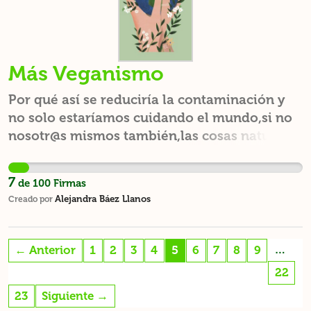
Más Veganismo
Por qué así se reduciría la contaminación y
no solo estaríamos cuidando el mundo,si no
nosotr@s mismos también,las cosas naturales
aparte de que se desintegran fácil y son
saludables al planeta,son saludables para
7
de
100
Firmas
nosotros mismes.
Alejandra Báez Llanos
Creado por
…
← Anterior
1
2
3
4
5
6
7
8
9
22
23
Siguiente →