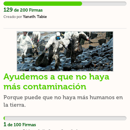
especies como los pájaros y otros hagan sus
129
de
200
Firmas
nidos para tener sus polluelos.
Yaneth Tabie
Creado por
Ayudemos a que no haya
más contaminación
Porque puede que no haya más humanos en
la tierra.
1
de
100
Firmas