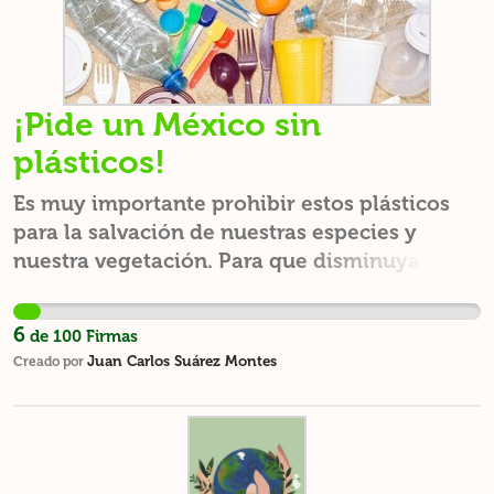
¡Pide un México sin
plásticos!
Es muy importante prohibir estos plásticos
para la salvación de nuestras especies y
nuestra vegetación. Para que disminuya el
calentamiento global y que el mar y los
océanos no estén contaminados por estos
6
de
100
Firmas
plásticos. Les pido de favor a todos, que
Juan Carlos Suárez Montes
Creado por
firmemos esta petición, JUNTOS PODEMOS
LOGRARLO.