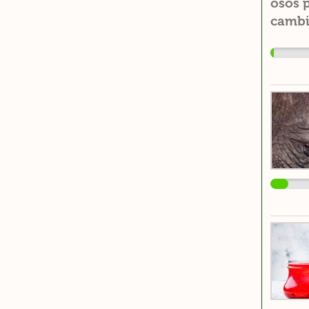
osos 
cambio
plásti
mucho