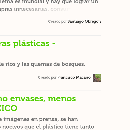
blema es mundial y hay que lograr un
compras innecesarias, consumir menos
que lograr un cambio YA, no nos queda
Santiago Obregon
Creado por
as plásticas -
e ríos y las quemas de bosques.
Francisco Macario
Creado por
mo envases, menos
XICO
 e imágenes en prensa, se han
 nocivos que el plástico tiene tanto