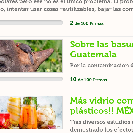
polares pero ese no es el único problema. El pro
, intentar usar cosas reutilizables, bajar las 
co, no botar basura en ríos, lago ect. Tenemos 
2
de
100
Firmas
 tiempo.
Sobre las basur
Guatemala
Por la contaminación d
10
de
100
Firmas
Más vidrio co
plásticos!! MÉ
Tras diversos estudios
demostrado los efectos