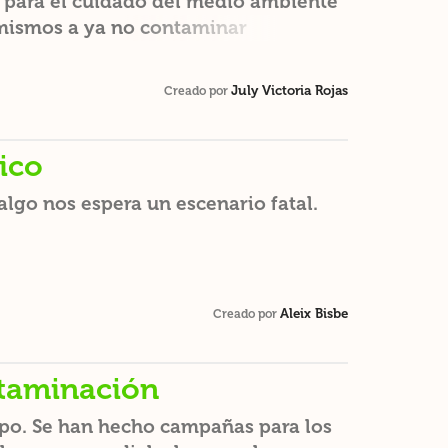
para el cuidado del medio ambiente
mismos a ya no contaminar
osas orgánicas y no utilizar mas el
July Victoria Rojas
Creado por
ico
lgo nos espera un escenario fatal.
Aleix Bisbe
Creado por
ntaminación
po. Se han hecho campañas para los