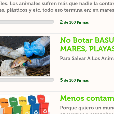
les. Los animales sufren más que nadie la contam
s, plásticos y etc, todo eso termina en: en mares
as, donde viven los animales y ellos se comen y/
2
de
100
Firmas
 que mueren. Así que si me das una mano, firmand
ho de basura indicado, el universo y en especial l
eceríamos muchísimo.
No Botar BASU
MARES, PLAYA
Para Salvar A Los Anim
5
de
100
Firmas
Menos contam
Porque quiero un mund