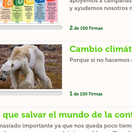
apoyemos a campañas 
y ayudemos nosotros 
empezando a comprar c
plástico.
2
de
100
Firmas
Cambio climát
Porque si no hacemos a
1
de
100
Firmas
 que salvar el mundo de la co
masiado importante ya que nos queda poco tiem