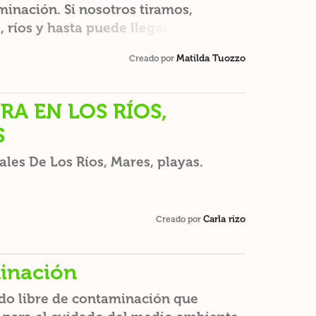
inación. Si nosotros tiramos,
, ríos y hasta puede llegar a algunas
o quedan enredados en esos plásticos
Matilda Tuozzo
Creado por
o, reciclando y tirando la basura en
os animales y yo, te lo
RA EN LOS RÍOS,
S
ales De Los Ríos, Mares, playas.
Carla rizo
Creado por
inación
o libre de contaminación que