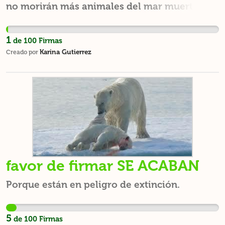
no morirán más animales del mar muertos
por comer plásticos pensando que es
comida... Nuestro aire se purifica si
1
de
100
Firmas
plantamos más árboles.
Karina Gutierrez
Creado por
favor de firmar SE ACABAN
Porque están en peligro de extinción.
5
de
100
Firmas